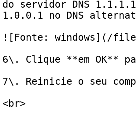
do servidor DNS 1.1.1.1
1.0.0.1 no DNS alternati
![Fonte: windows](/file
6\. Clique **em OK** pa
7\. Reinicie o seu comp